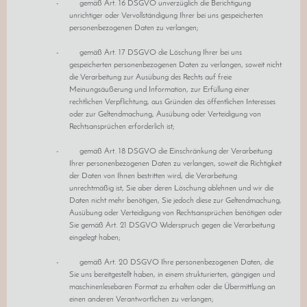
- gemäß Art. 16 DSGVO unverzüglich die Berichtigung
unrichtiger oder Vervollständigung Ihrer bei uns gespeicherten
personenbezogenen Daten zu verlangen;
- gemäß Art. 17 DSGVO die Löschung Ihrer bei uns
gespeicherten personenbezogenen Daten zu verlangen, soweit nicht
die Verarbeitung zur Ausübung des Rechts auf freie
Meinungsäußerung und Information, zur Erfüllung einer
rechtlichen Verpflichtung, aus Gründen des öffentlichen Interesses
oder zur Geltendmachung, Ausübung oder Verteidigung von
Rechtsansprüchen erforderlich ist;
- gemäß Art. 18 DSGVO die Einschränkung der Verarbeitung
Ihrer personenbezogenen Daten zu verlangen, soweit die Richtigkeit
der Daten von Ihnen bestritten wird, die Verarbeitung
unrechtmäßig ist, Sie aber deren Löschung ablehnen und wir die
Daten nicht mehr benötigen, Sie jedoch diese zur Geltendmachung,
Ausübung oder Verteidigung von Rechtsansprüchen benötigen oder
Sie gemäß Art. 21 DSGVO Widerspruch gegen die Verarbeitung
eingelegt haben;
- gemäß Art. 20 DSGVO Ihre personenbezogenen Daten, die
Sie uns bereitgestellt haben, in einem strukturierten, gängigen und
maschinenlesebaren Format zu erhalten oder die Übermittlung an
einen anderen Verantwortlichen zu verlangen;