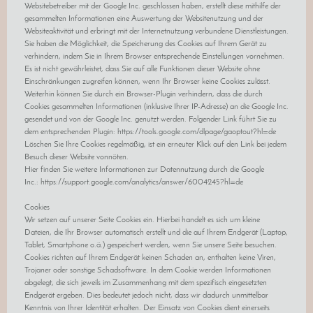
Websitebetreiber mit der Google Inc. geschlossen haben, erstellt diese mithilfe der
gesammelten Informationen eine Auswertung der Websitenutzung und der
Websiteaktivität und erbringt mit der Internetnutzung verbundene Dienstleistungen.
Sie haben die Möglichkeit, die Speicherung des Cookies auf Ihrem Gerät zu
verhindern, indem Sie in Ihrem Browser entsprechende Einstellungen vornehmen.
Es ist nicht gewährleistet, dass Sie auf alle Funktionen dieser Website ohne
Einschränkungen zugreifen können, wenn Ihr Browser keine Cookies zulässt.
Weiterhin können Sie durch ein Browser-Plugin verhindern, dass die durch
Cookies gesammelten Informationen (inklusive Ihrer IP-Adresse) an die Google Inc.
gesendet und von der Google Inc. genutzt werden. Folgender Link führt Sie zu
dem entsprechenden Plugin: https://tools.google.com/dlpage/gaoptout?hl=de
Löschen Sie Ihre Cookies regelmäßig, ist ein erneuter Klick auf den Link bei jedem
Besuch dieser Website vonnöten.
Hier finden Sie weitere Informationen zur Datennutzung durch die Google
Inc.: https://support.google.com/analytics/answer/6004245?hl=de
Cookies
Wir setzen auf unserer Seite Cookies ein. Hierbei handelt es sich um kleine
Dateien, die Ihr Browser automatisch erstellt und die auf Ihrem Endgerät (Laptop,
Tablet, Smartphone o.ä.) gespeichert werden, wenn Sie unsere Seite besuchen.
Cookies richten auf Ihrem Endgerät keinen Schaden an, enthalten keine Viren,
Trojaner oder sonstige Schadsoftware. In dem Cookie werden Informationen
abgelegt, die sich jeweils im Zusammenhang mit dem spezifisch eingesetzten
Endgerät ergeben. Dies bedeutet jedoch nicht, dass wir dadurch unmittelbar
Kenntnis von Ihrer Identität erhalten. Der Einsatz von Cookies dient einerseits