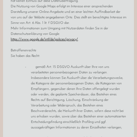
hat keinen Einfluss auf diese Datenübertragung.
Die Nutzung von Google Maps erfolgt im Interesse einer ansprechenden
Darstellung unserer Online-Angebote und an einer leichten Auffindbarkeit der
von uns auf der Website angegebenen Orte. Dies stellt ein berechtigtes Interesse im
Sinne von Art. 6 Abs. 1 lit. f DSGVO dar.
Mehr Informationen zum Umgang mit Nutzerdaten finden Sie in der
Datenschutzerklärung von Google:
https://www.google.de/intl/de/policies/privacy/
.
Betroffenenrechte
Sie haben das Recht:
- gemäß Art. 15 DSGVO Auskunft über Ihre von uns
verarbeiteten personenbezogenen Daten zu verlangen.
Insbesondere können Sie Auskunft über die Verarbeitungszwecke,
die Kategorie der personenbezogenen Daten, die Kategorien von
Empfängern, gegenüber denen Ihre Daten offengelegt wurden
oder werden, die geplante Speicherdauer, das Bestehen eines
Rechts auf Berichtigung, Löschung, Einschränkung der
Verarbeitung oder Widerspruch, das Bestehen eines
Beschwerderechts, die Herkunft ihrer Daten, sofern diese nicht bei
uns erhoben wurden, sowie über das Bestehen einer automatisierten
Entscheidungsfindung einschließlich Profiling und ggf.
aussagekräftigen Informationen zu deren Einzelheiten verlangen;