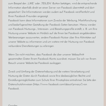
zum Beispiel den „LIKE“ oder „TEILEN“-Button betätigen, wird die entsprechende
Information ebenfalls direkt an einen Server von Facebook übermittelt und dort
gespeichert. Die Informationen werden zudem auf Facebook veröffentlicht und
Ihren Facebook-Freunden angezeigt.
Facebook kann diese Informationen zum Zwecke der Werbung, Marktforschung
und bedarfsgerechten Gestaltung der Facebook-Seiten benutzen. Hierzu werden
von Facebook Nutzungs-, Interessen- und Beziehungsprofile erstellt, z. B. um Ihre
Nutzung unserer Website im Hinblick auf die Ihnen bei Facebook eingeblendeten
Werbeanzeigen auszuwerten, andere Facebook-Nutzer über Ihre Aktivitäten auf
unserer Website zu informieren und um weitere mit der Nutzung von Facebook
verbundene Dienstleistungen zu erbringen.
Wenn Sie nicht möchten, dass Facebook die über unseren Webauftritt
gesammelten Daten Ihrem Facebook-Konto zuordnet, müssen Sie sich vor Ihrem
Besuch unserer Website bei Facebook ausloggen.
Zweck und Umfang der Datenerhebung und die weitere Verarbeitung und
Nutzung der Daten durch Facebook sowie Ihre diesbezüglichen Rechte und
Einstellungsmöglichkeiten zum Schutz Ihrer Privatsphäre entnehmen Sie bitte den
Datenschutzhinweisen (https://www.facebook.com/about/privacy/) von
Facebook.
Google+