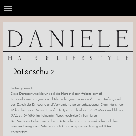
Datenschutz
Geltungsbereich
Diese Datenschutzerklärung soll die Nutzer dieser Website gemäß
Bundesdatenschutzgesetz und Telemediengesetz über die Art, den Umfang und
den Zweck der Erhebung und Verwendung personenbezogener Daten durch den
Websitebetreiber Daniele Hair & Lifestyle, Bruchsalerstr.56, 75053 Gondelsheim,
07252 / 974688 (im Folgenden Websitebetreiber) informieren.
Der Websitebetreiber nimmt Ihren Datenschutz sehr ernst und behandelt Ihre
personenbezogenen Daten vertraulich und entsprechend der gesetzlichen
Vorschriften.