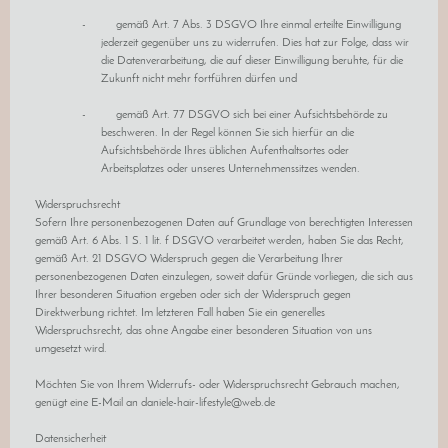
- gemäß Art. 7 Abs. 3 DSGVO Ihre einmal erteilte Einwilligung
jederzeit gegenüber uns zu widerrufen. Dies hat zur Folge, dass wir
die Datenverarbeitung, die auf dieser Einwilligung beruhte, für die
Zukunft nicht mehr fortführen dürfen und
- gemäß Art. 77 DSGVO sich bei einer Aufsichtsbehörde zu
beschweren. In der Regel können Sie sich hierfür an die
Aufsichtsbehörde Ihres üblichen Aufenthaltsortes oder
Arbeitsplatzes oder unseres Unternehmenssitzes wenden.
Widerspruchsrecht
Sofern Ihre personenbezogenen Daten auf Grundlage von berechtigten Interessen
gemäß Art. 6 Abs. 1 S. 1 lit. f DSGVO verarbeitet werden, haben Sie das Recht,
gemäß Art. 21 DSGVO Widerspruch gegen die Verarbeitung Ihrer
personenbezogenen Daten einzulegen, soweit dafür Gründe vorliegen, die sich aus
Ihrer besonderen Situation ergeben oder sich der Widerspruch gegen
Direktwerbung richtet. Im letzteren Fall haben Sie ein generelles
Widerspruchsrecht, das ohne Angabe einer besonderen Situation von uns
umgesetzt wird.
Möchten Sie von Ihrem Widerrufs- oder Widerspruchsrecht Gebrauch machen,
genügt eine E-Mail an
daniele-hair-lifestyle@web.de
Datensicherheit