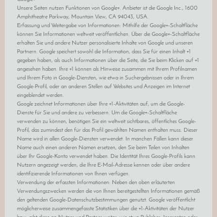
Unsere Seiten nutzen Funktionen von Google+. Anbieter ist die Google Inc., 1600
Amphitheatre Parkway, Mountain View, CA 94043, USA.
Erfassung und Weitergabe von Informationen: Mithilfe der Google+-Schaltfläche
können Sie Informationen weltweit veröffentlichen. Über die Google+-Schaltfläche
erhalten Sie und andere Nutzer personalisierte Inhalte von Google und unseren
Partnern. Google speichert sowohl die Information, dass Sie für einen Inhalt +1
gegeben haben, als auch Informationen über die Seite, die Sie beim Klicken auf +1
angesehen haben. Ihre +1 können als Hinweise zusammen mit Ihrem Profilnamen
und Ihrem Foto in Google-Diensten, wie etwa in Suchergebnissen oder in Ihrem
Google-Profil, oder an anderen Stellen auf Websites und Anzeigen im Internet
eingeblendet werden.
Google zeichnet Informationen über Ihre +1-Aktivitäten auf, um die Google-
Dienste für Sie und andere zu verbessern. Um die Google+-Schaltfläche
verwenden zu können, benötigen Sie ein weltweit sichtbares, öffentliches Google-
Profil, das zumindest den für das Profil gewählten Namen enthalten muss. Dieser
Name wird in allen Google-Diensten verwendet. In manchen Fällen kann dieser
Name auch einen anderen Namen ersetzen, den Sie beim Teilen von Inhalten
über Ihr Google-Konto verwendet haben. Die Identität Ihres Google-Profils kann
Nutzern angezeigt werden, die Ihre E-Mail-Adresse kennen oder über andere
identifizierende Informationen von Ihnen verfügen.
Verwendung der erfassten Informationen: Neben den oben erläuterten
Verwendungszwecken werden die von Ihnen bereitgestellten Informationen gemäß
den geltenden Google-Datenschutzbestimmungen genutzt. Google veröffentlicht
möglicherweise zusammengefasste Statistiken über die +1-Aktivitäten der Nutzer