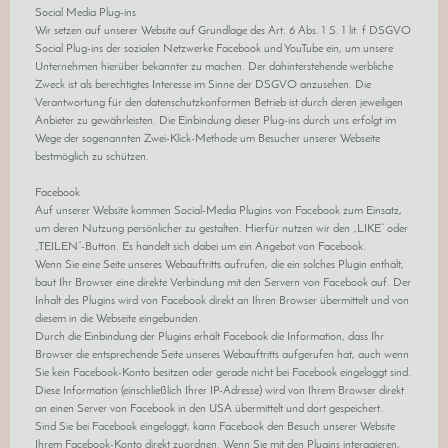
Social Media Plug-ins
Wir setzen auf unserer Website auf Grundlage des Art. 6 Abs. 1 S. 1 lit. f DSGVO
Social Plug-ins der sozialen Netzwerke Facebook und YouTube ein, um unsere
Unternehmen hierüber bekannter zu machen. Der dahinterstehende werbliche
Zweck ist als berechtigtes Interesse im Sinne der DSGVO anzusehen. Die
Verantwortung für den datenschutzkonformen Betrieb ist durch deren jeweiligen
Anbieter zu gewährleisten. Die Einbindung dieser Plug-ins durch uns erfolgt im
Wege der sogenannten Zwei-Klick-Methode um Besucher unserer Webseite
bestmöglich zu schützen.
Facebook
Auf unserer Website kommen Social-Media Plugins von Facebook zum Einsatz,
um deren Nutzung persönlicher zu gestalten. Hierfür nutzen wir den „LIKE“ oder
„TEILEN“-Button. Es handelt sich dabei um ein Angebot von Facebook.
Wenn Sie eine Seite unseres Webauftritts aufrufen, die ein solches Plugin enthält,
baut Ihr Browser eine direkte Verbindung mit den Servern von Facebook auf. Der
Inhalt des Plugins wird von Facebook direkt an Ihren Browser übermittelt und von
diesem in die Webseite eingebunden.
Durch die Einbindung der Plugins erhält Facebook die Information, dass Ihr
Browser die entsprechende Seite unseres Webauftritts aufgerufen hat, auch wenn
Sie kein Facebook-Konto besitzen oder gerade nicht bei Facebook eingeloggt sind.
Diese Information (einschließlich Ihrer IP-Adresse) wird von Ihrem Browser direkt
an einen Server von Facebook in den USA übermittelt und dort gespeichert.
Sind Sie bei Facebook eingeloggt, kann Facebook den Besuch unserer Website
Ihrem Facebook-Konto direkt zuordnen. Wenn Sie mit den Plugins interagieren,