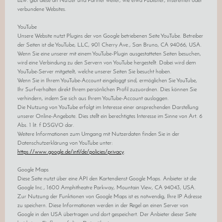
bzw. gibt diese an Nutzer und Partner weiter, wie etwa Publisher, Inserenten oder
verbundene Websites.
YouTube
Unsere Website nutzt Plugins der von Google betriebenen Seite YouTube. Betreiber
der Seiten ist die YouTube, LLC, 901 Cherry Ave., San Bruno, CA 94066, USA.
Wenn Sie eine unserer mit einem YouTube-Plugin ausgestatteten Seiten besuchen,
wird eine Verbindung zu den Servern von YouTube hergestellt. Dabei wird dem
YouTube-Server mitgeteilt, welche unserer Seiten Sie besucht haben.
Wenn Sie in Ihrem YouTube-Account eingeloggt sind, ermöglichen Sie YouTube,
Ihr Surfverhalten direkt Ihrem persönlichen Profil zuzuordnen. Dies können Sie
verhindern, indem Sie sich aus Ihrem YouTube-Account ausloggen.
Die Nutzung von YouTube erfolgt im Interesse einer ansprechenden Darstellung
unserer Online-Angebote. Dies stellt ein berechtigtes Interesse im Sinne von Art. 6
Abs. 1 lit. f DSGVO dar.
Weitere Informationen zum Umgang mit Nutzerdaten finden Sie in der
Datenschutzerklärung von YouTube unter:
https://www.google.de/intl/de/policies/privacy
.
Google Maps
Diese Seite nutzt über eine API den Kartendienst Google Maps. Anbieter ist die
Google Inc., 1600 Amphitheatre Parkway, Mountain View, CA 94043, USA.
Zur Nutzung der Funktionen von Google Maps ist es notwendig, Ihre IP Adresse
zu speichern. Diese Informationen werden in der Regel an einen Server von
Google in den USA übertragen und dort gespeichert. Der Anbieter dieser Seite