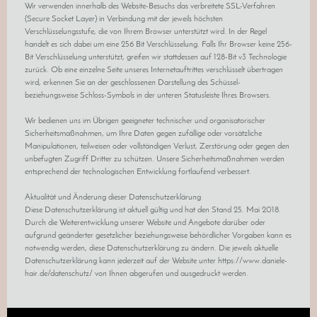
Wir verwenden innerhalb des Website-Besuchs das verbreitete SSL-Verfahren
(Secure Socket Layer) in Verbindung mit der jeweils höchsten
Verschlüsselungsstufe, die von Ihrem Browser unterstützt wird. In der Regel
handelt es sich dabei um eine 256 Bit Verschlüsselung. Falls Ihr Browser keine 256-
Bit Verschlüsselung unterstützt, greifen wir stattdessen auf 128-Bit v3 Technologie
zurück. Ob eine einzelne Seite unseres Internetauftrittes verschlüsselt übertragen
wird, erkennen Sie an der geschlossenen Darstellung des Schüssel-
beziehungsweise Schloss-Symbols in der unteren Statusleiste Ihres Browsers.
Wir bedienen uns im Übrigen geeigneter technischer und organisatorischer
Sicherheitsmaßnahmen, um Ihre Daten gegen zufällige oder vorsätzliche
Manipulationen, teilweisen oder vollständigen Verlust, Zerstörung oder gegen den
unbefugten Zugriff Dritter zu schützen. Unsere Sicherheitsmaßnahmen werden
entsprechend der technologischen Entwicklung fortlaufend verbessert.
Aktualität und Änderung dieser Datenschutzerklärung
Diese Datenschutzerklärung ist aktuell gültig und hat den Stand 25. Mai 2018.
Durch die Weiterentwicklung unserer Website und Angebote darüber oder
aufgrund geänderter gesetzlicher beziehungsweise behördlicher Vorgaben kann es
notwendig werden, diese Datenschutzerklärung zu ändern. Die jeweils aktuelle
Datenschutzerklärung kann jederzeit auf der Website unter https://www.daniele-
hair.de/datenschutz/ von Ihnen abgerufen und ausgedruckt werden.