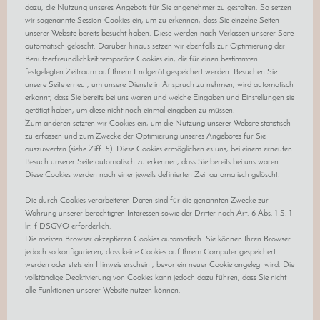
dazu, die Nutzung unseres Angebots für Sie angenehmer zu gestalten. So setzen
wir sogenannte Session-Cookies ein, um zu erkennen, dass Sie einzelne Seiten
unserer Website bereits besucht haben. Diese werden nach Verlassen unserer Seite
automatisch gelöscht. Darüber hinaus setzen wir ebenfalls zur Optimierung der
Benutzerfreundlichkeit temporäre Cookies ein, die für einen bestimmten
festgelegten Zeitraum auf Ihrem Endgerät gespeichert werden. Besuchen Sie
unsere Seite erneut, um unsere Dienste in Anspruch zu nehmen, wird automatisch
erkannt, dass Sie bereits bei uns waren und welche Eingaben und Einstellungen sie
getätigt haben, um diese nicht noch einmal eingeben zu müssen.
Zum anderen setzten wir Cookies ein, um die Nutzung unserer Website statistisch
zu erfassen und zum Zwecke der Optimierung unseres Angebotes für Sie
auszuwerten (siehe Ziff. 5). Diese Cookies ermöglichen es uns, bei einem erneuten
Besuch unserer Seite automatisch zu erkennen, dass Sie bereits bei uns waren.
Diese Cookies werden nach einer jeweils definierten Zeit automatisch gelöscht.
Die durch Cookies verarbeiteten Daten sind für die genannten Zwecke zur
Wahrung unserer berechtigten Interessen sowie der Dritter nach Art. 6 Abs. 1 S. 1
lit. f DSGVO erforderlich.
Die meisten Browser akzeptieren Cookies automatisch. Sie können Ihren Browser
jedoch so konfigurieren, dass keine Cookies auf Ihrem Computer gespeichert
werden oder stets ein Hinweis erscheint, bevor ein neuer Cookie angelegt wird. Die
vollständige Deaktivierung von Cookies kann jedoch dazu führen, dass Sie nicht
alle Funktionen unserer Website nutzen können.