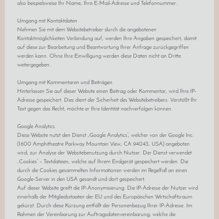
also beispielsweise Ihr Name, Ihre E-Mail-Adresse und Telefonnummer.
Umgang mit Kontaktdaten
Nehmen Sie mit dem Websitebetreiber durch die angebotenen
Kontaktmöglichkeiten Verbindung auf, werden Ihre Angaben gespeichert, damit
auf diese zur Bearbeitung und Beantwortung Ihrer Anfrage zurückgegriffen
werden kann. Ohne Ihre Einwilligung werden diese Daten nicht an Dritte
weitergegeben.
Umgang mit Kommentaren und Beiträgen
Hinterlassen Sie auf dieser Website einen Beitrag oder Kommentar, wird Ihre IP-
Adresse gespeichert. Dies dient der Sicherheit des Websitebetreibers: Verstößt Ihr
Text gegen das Recht, möchte er Ihre Identität nachverfolgen können.
Google Analytics
Diese Website nutzt den Dienst „Google Analytics“, welcher von der Google Inc.
(1600 Amphitheatre Parkway Mountain View, CA 94043, USA) angeboten
wird, zur Analyse der Websitebenutzung durch Nutzer. Der Dienst verwendet
„Cookies“ – Textdateien, welche auf Ihrem Endgerät gespeichert werden. Die
durch die Cookies gesammelten Informationen werden im Regelfall an einen
Google-Server in den USA gesandt und dort gespeichert.
Auf dieser Website greift die IP-Anonymisierung. Die IP-Adresse der Nutzer wird
innerhalb der Mitgliedsstaaten der EU und des Europäischen Wirtschaftsraum
gekürzt. Durch diese Kürzung entfällt der Personenbezug Ihrer IP-Adresse. Im
Rahmen der Vereinbarung zur Auftragsdatenvereinbarung, welche die