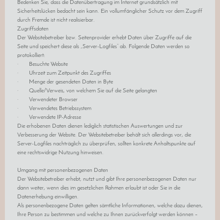
Bedenken Sie, dass die Datenübertragung im Internet grundsätzlich mit
Sicherheitslücken bedacht sein kann. Ein vollumfänglicher Schutz vor dem Zugriff
durch Fremde ist nicht realisierbar.
Zugriffsdaten
Der Websitebetreiber bzw. Seitenprovider erhebt Daten über Zugriffe auf die
Seite und speichert diese als „Server-Logfiles“ ab. Folgende Daten werden so
protokolliert:
· Besuchte Website
· Uhrzeit zum Zeitpunkt des Zugriffes
· Menge der gesendeten Daten in Byte
· Quelle/Verweis, von welchem Sie auf die Seite gelangten
· Verwendeter Browser
· Verwendetes Betriebssystem
· Verwendete IP-Adresse
Die erhobenen Daten dienen lediglich statistischen Auswertungen und zur
Verbesserung der Website. Der Websitebetreiber behält sich allerdings vor, die
Server-Logfiles nachträglich zu überprüfen, sollten konkrete Anhaltspunkte auf
eine rechtswidrige Nutzung hinweisen.
Umgang mit personenbezogenen Daten
Der Websitebetreiber erhebt, nutzt und gibt Ihre personenbezogenen Daten nur
dann weiter, wenn dies im gesetzlichen Rahmen erlaubt ist oder Sie in die
Datenerhebung einwilligen.
Als personenbezogene Daten gelten sämtliche Informationen, welche dazu dienen,
Ihre Person zu bestimmen und welche zu Ihnen zurückverfolgt werden können –